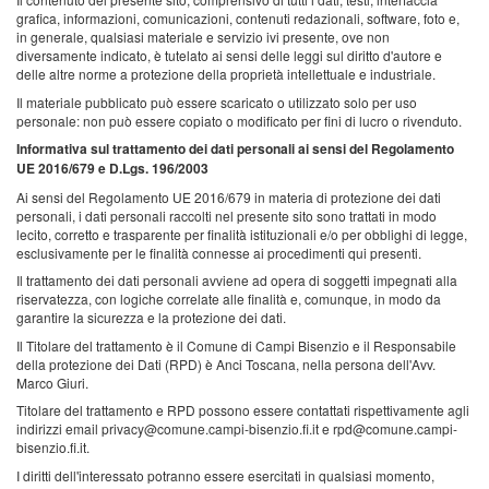
grafica, informazioni, comunicazioni, contenuti redazionali, software, foto e,
in generale, qualsiasi materiale e servizio ivi presente, ove non
diversamente indicato, è tutelato ai sensi delle leggi sul diritto d'autore e
delle altre norme a protezione della proprietà intellettuale e industriale.
Il materiale pubblicato può essere scaricato o utilizzato solo per uso
personale: non può essere copiato o modificato per fini di lucro o rivenduto.
Informativa sul trattamento dei dati personali ai sensi del Regolamento
UE 2016/679 e D.Lgs. 196/2003
Ai sensi del Regolamento UE 2016/679 in materia di protezione dei dati
personali, i dati personali raccolti nel presente sito sono trattati in modo
lecito, corretto e trasparente per finalità istituzionali e/o per obblighi di legge,
esclusivamente per le finalità connesse ai procedimenti qui presenti.
Il trattamento dei dati personali avviene ad opera di soggetti impegnati alla
riservatezza, con logiche correlate alle finalità e, comunque, in modo da
garantire la sicurezza e la protezione dei dati.
Il Titolare del trattamento è il Comune di Campi Bisenzio e il Responsabile
della protezione dei Dati (RPD) è Anci Toscana, nella persona dell'Avv.
Marco Giuri.
Titolare del trattamento e RPD possono essere contattati rispettivamente agli
indirizzi email privacy@comune.campi-bisenzio.fi.it e rpd@comune.campi-
bisenzio.fi.it.
I diritti dell'interessato potranno essere esercitati in qualsiasi momento,