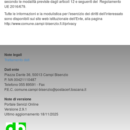
secondo le modalità previste dagli articoli 12 e seguenti del Regolamento
UE 2016/679.
Tutte le informazioni e la modulistica per l'esercizio dei diritti dell'interessato
sono disponibili sul sito web istituzionale dell'Ente, alla pagina
http://www.comune.campi-bisenzio.fi.it/privacy
Note legali
Trattamento dati
Dati ente
Piazza Dante 36, 50013 Campi Bisenzio
P. IVA 00421110487
Telefono 055 89591 - Fax
P.E.C. comune.campi-bisenzio@postacert.toscana.it
Note di versione
Portale Servizi Online
Versione 2.9.1
Ultimo aggiornamento 18/11/2025