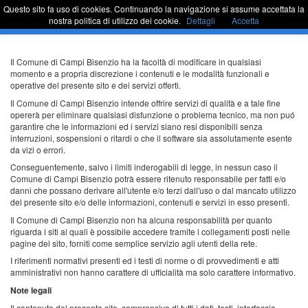
Questo sito fa uso di cookies. Continuando la navigazione si assume accettata la
Sportello Unico
Commu
nostra politica di utilizzo dei cookie.
Dettagli
Accetta
barra
di
naviga
Passa
Il Comune di Campi Bisenzio ha la facoltà di modificare in qualsiasi
al
momento e a propria discrezione i contenuti e le modalità funzionali e
contenuto
operative del presente sito e dei servizi offerti.
Il Comune di Campi Bisenzio intende offrire servizi di qualità e a tale fine
opererà per eliminare qualsiasi disfunzione o problema tecnico, ma non puó
garantire che le informazioni ed i servizi siano resi disponibili senza
interruzioni, sospensioni o ritardi o che il software sia assolutamente esente
da vizi o errori.
Conseguentemente, salvo i limiti inderogabili di legge, in nessun caso il
Comune di Campi Bisenzio potrà essere ritenuto responsabile per fatti e/o
danni che possano derivare all'utente e/o terzi dall'uso o dal mancato utilizzo
del presente sito e/o delle informazioni, contenuti e servizi in esso presenti.
Il Comune di Campi Bisenzio non ha alcuna responsabilità per quanto
riguarda i siti ai quali è possibile accedere tramite i collegamenti posti nelle
pagine del sito, forniti come semplice servizio agli utenti della rete.
I riferimenti normativi presenti ed i testi di norme o di provvedimenti e atti
amministrativi non hanno carattere di ufficialità ma solo carattere informativo.
Note legali
Il contenuto del presente sito, comprensivo di tutti i dati, testi, interfaccia