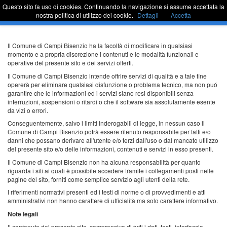
Questo sito fa uso di cookies. Continuando la navigazione si assume accettata la
Sportello Unico
Commu
nostra politica di utilizzo dei cookie.
Dettagli
Accetta
barra
di
naviga
Passa
Il Comune di Campi Bisenzio ha la facoltà di modificare in qualsiasi
al
momento e a propria discrezione i contenuti e le modalità funzionali e
contenuto
operative del presente sito e dei servizi offerti.
Il Comune di Campi Bisenzio intende offrire servizi di qualità e a tale fine
opererà per eliminare qualsiasi disfunzione o problema tecnico, ma non puó
garantire che le informazioni ed i servizi siano resi disponibili senza
interruzioni, sospensioni o ritardi o che il software sia assolutamente esente
da vizi o errori.
Conseguentemente, salvo i limiti inderogabili di legge, in nessun caso il
Comune di Campi Bisenzio potrà essere ritenuto responsabile per fatti e/o
danni che possano derivare all'utente e/o terzi dall'uso o dal mancato utilizzo
del presente sito e/o delle informazioni, contenuti e servizi in esso presenti.
Il Comune di Campi Bisenzio non ha alcuna responsabilità per quanto
riguarda i siti ai quali è possibile accedere tramite i collegamenti posti nelle
pagine del sito, forniti come semplice servizio agli utenti della rete.
I riferimenti normativi presenti ed i testi di norme o di provvedimenti e atti
amministrativi non hanno carattere di ufficialità ma solo carattere informativo.
Note legali
Il contenuto del presente sito, comprensivo di tutti i dati, testi, interfaccia