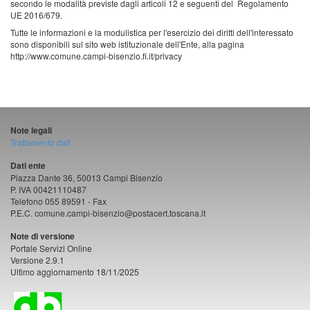
secondo le modalità previste dagli articoli 12 e seguenti del Regolamento
UE 2016/679.
Tutte le informazioni e la modulistica per l'esercizio dei diritti dell'interessato
sono disponibili sul sito web istituzionale dell'Ente, alla pagina
http://www.comune.campi-bisenzio.fi.it/privacy
Note legali
Trattamento dati
Dati ente
Piazza Dante 36, 50013 Campi Bisenzio
P. IVA 00421110487
Telefono 055 89591 - Fax
P.E.C. comune.campi-bisenzio@postacert.toscana.it
Note di versione
Portale Servizi Online
Versione 2.9.1
Ultimo aggiornamento 18/11/2025