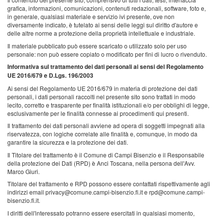
grafica, informazioni, comunicazioni, contenuti redazionali, software, foto e,
in generale, qualsiasi materiale e servizio ivi presente, ove non
diversamente indicato, è tutelato ai sensi delle leggi sul diritto d'autore e
delle altre norme a protezione della proprietà intellettuale e industriale.
Il materiale pubblicato può essere scaricato o utilizzato solo per uso
personale: non può essere copiato o modificato per fini di lucro o rivenduto.
Informativa sul trattamento dei dati personali ai sensi del Regolamento
UE 2016/679 e D.Lgs. 196/2003
Ai sensi del Regolamento UE 2016/679 in materia di protezione dei dati
personali, i dati personali raccolti nel presente sito sono trattati in modo
lecito, corretto e trasparente per finalità istituzionali e/o per obblighi di legge,
esclusivamente per le finalità connesse ai procedimenti qui presenti.
Il trattamento dei dati personali avviene ad opera di soggetti impegnati alla
riservatezza, con logiche correlate alle finalità e, comunque, in modo da
garantire la sicurezza e la protezione dei dati.
Il Titolare del trattamento è il Comune di Campi Bisenzio e il Responsabile
della protezione dei Dati (RPD) è Anci Toscana, nella persona dell'Avv.
Marco Giuri.
Titolare del trattamento e RPD possono essere contattati rispettivamente agli
indirizzi email privacy@comune.campi-bisenzio.fi.it e rpd@comune.campi-
bisenzio.fi.it.
I diritti dell'interessato potranno essere esercitati in qualsiasi momento,