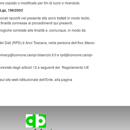
e copiato o modificato per fini di lucro o rivenduto.
.Lgs. 196/2003
ali raccolti nel presente sito sono trattati in modo lecito,
e finalità connesse ai procedimenti qui presenti.
 logiche correlate alle finalità e, comunque, in modo da
 dei Dati (RPD) è Anci Toscana, nella persona dell'Avv. Marco
ail privacy@comune.campi-bisenzio.fi.it e rpd@comune.campi-
à previste dagli articoli 12 e seguenti del Regolamento UE
 sul sito web istituzionale dell'Ente, alla pagina