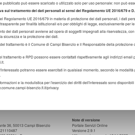
le pubblicato può essere scaricato o utilizzato solo per uso personale: non può esser
va sul trattamento dei dati personali ai sensi del Regolamento UE 2016/679 e D
el Regolamento UE 2016/679 in materia di protezione dei dati personali, i dati person
 trasparente per finalità istituzionali e/o per obblighi di legge, esclusivamente per l
ento dei dati personali avviene ad opera di soggetti impegnati alla riservatezza, con
la sicurezza e la protezione dei dati.
re del trattamento è il Comune di Campi Bisenzio e il Responsabile della protezione
del trattamento e RPD possono essere contattati rispettivamente agli indirizzi em
.it.
dell'interessato potranno essere esercitati in qualsiasi momento, secondo le modalit
.
nformazioni e la modulistica per l'esercizio dei diritti dell'interessato sono disponibili
w.comune.campi-bisenzio.fi.it/privacy
Note di versione
ante 36, 50013 Campi Bisenzio
Portale Servizi Online
0421110487
Versione 2.9.1