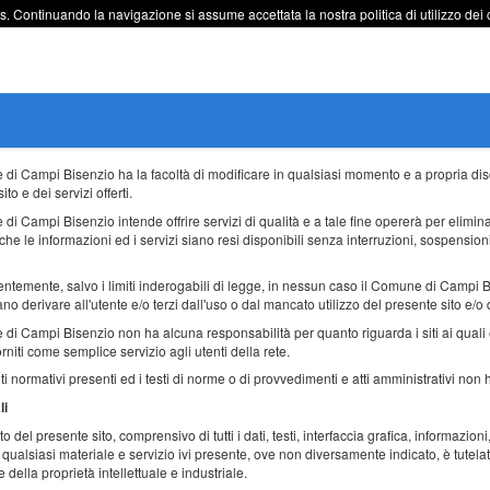
s. Continuando la navigazione si assume accettata la nostra politica di utilizzo dei 
 di Campi Bisenzio ha la facoltà di modificare in qualsiasi momento e a propria disc
to e dei servizi offerti.
 di Campi Bisenzio intende offrire servizi di qualità e a tale fine opererà per elim
che le informazioni ed i servizi siano resi disponibili senza interruzioni, sospension
temente, salvo i limiti inderogabili di legge, in nessun caso il Comune di Campi Bi
o derivare all'utente e/o terzi dall'uso o dal mancato utilizzo del presente sito e/o d
 di Campi Bisenzio non ha alcuna responsabilità per quanto riguarda i siti ai quali 
forniti come semplice servizio agli utenti della rete.
nti normativi presenti ed i testi di norme o di provvedimenti e atti amministrativi non 
li
to del presente sito, comprensivo di tutti i dati, testi, interfaccia grafica, informazio
qualsiasi materiale e servizio ivi presente, ove non diversamente indicato, è tutelato 
 della proprietà intellettuale e industriale.