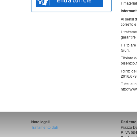
Il materia
Informati
Ai sensi d
corretto e
Il trattam
garantire 
Il Titola
Giuri.
Titolare 
bisenzio.fi
I diritti 
2016/679
Tutte le i
http://ww
Note legali
Dati ente
Trattamento dati
Piazza D
P. IVA 0