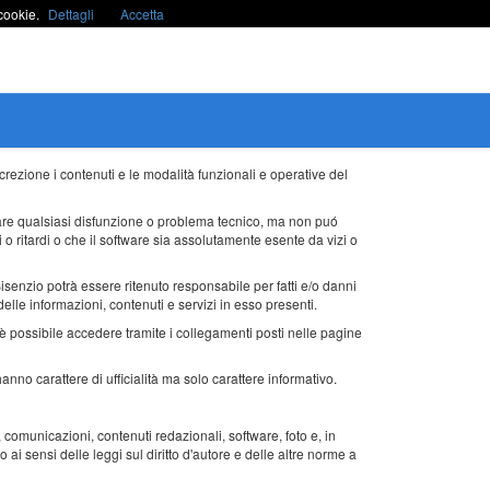
cookie.
Dettagli
Accetta
rezione i contenuti e le modalità funzionali e operative del
inare qualsiasi disfunzione o problema tecnico, ma non puó
i o ritardi o che il software sia assolutamente esente da vizi o
senzio potrà essere ritenuto responsabile per fatti e/o danni
elle informazioni, contenuti e servizi in esso presenti.
è possibile accedere tramite i collegamenti posti nelle pagine
hanno carattere di ufficialità ma solo carattere informativo.
ni, comunicazioni, contenuti redazionali, software, foto e, in
ai sensi delle leggi sul diritto d'autore e delle altre norme a