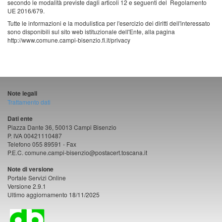
secondo le modalità previste dagli articoli 12 e seguenti del Regolamento
UE 2016/679.
Tutte le informazioni e la modulistica per l'esercizio dei diritti dell'interessato
sono disponibili sul sito web istituzionale dell'Ente, alla pagina
http://www.comune.campi-bisenzio.fi.it/privacy
Note legali
Trattamento dati
Dati ente
Piazza Dante 36, 50013 Campi Bisenzio
P. IVA 00421110487
Telefono 055 89591 - Fax
P.E.C. comune.campi-bisenzio@postacert.toscana.it
Note di versione
Portale Servizi Online
Versione 2.9.1
Ultimo aggiornamento 18/11/2025