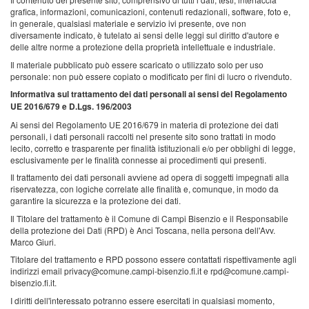
grafica, informazioni, comunicazioni, contenuti redazionali, software, foto e,
in generale, qualsiasi materiale e servizio ivi presente, ove non
diversamente indicato, è tutelato ai sensi delle leggi sul diritto d'autore e
delle altre norme a protezione della proprietà intellettuale e industriale.
Il materiale pubblicato può essere scaricato o utilizzato solo per uso
personale: non può essere copiato o modificato per fini di lucro o rivenduto.
Informativa sul trattamento dei dati personali ai sensi del Regolamento
UE 2016/679 e D.Lgs. 196/2003
Ai sensi del Regolamento UE 2016/679 in materia di protezione dei dati
personali, i dati personali raccolti nel presente sito sono trattati in modo
lecito, corretto e trasparente per finalità istituzionali e/o per obblighi di legge,
esclusivamente per le finalità connesse ai procedimenti qui presenti.
Il trattamento dei dati personali avviene ad opera di soggetti impegnati alla
riservatezza, con logiche correlate alle finalità e, comunque, in modo da
garantire la sicurezza e la protezione dei dati.
Il Titolare del trattamento è il Comune di Campi Bisenzio e il Responsabile
della protezione dei Dati (RPD) è Anci Toscana, nella persona dell'Avv.
Marco Giuri.
Titolare del trattamento e RPD possono essere contattati rispettivamente agli
indirizzi email privacy@comune.campi-bisenzio.fi.it e rpd@comune.campi-
bisenzio.fi.it.
I diritti dell'interessato potranno essere esercitati in qualsiasi momento,