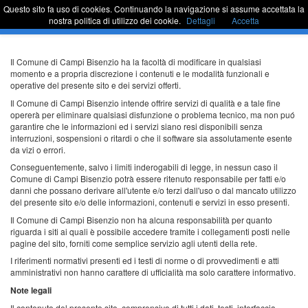
Questo sito fa uso di cookies. Continuando la navigazione si assume accettata la
Sportello Unico
Commu
nostra politica di utilizzo dei cookie.
Dettagli
Accetta
barra
di
naviga
Passa
Il Comune di Campi Bisenzio ha la facoltà di modificare in qualsiasi
al
momento e a propria discrezione i contenuti e le modalità funzionali e
contenuto
operative del presente sito e dei servizi offerti.
Il Comune di Campi Bisenzio intende offrire servizi di qualità e a tale fine
opererà per eliminare qualsiasi disfunzione o problema tecnico, ma non puó
garantire che le informazioni ed i servizi siano resi disponibili senza
interruzioni, sospensioni o ritardi o che il software sia assolutamente esente
da vizi o errori.
Conseguentemente, salvo i limiti inderogabili di legge, in nessun caso il
Comune di Campi Bisenzio potrà essere ritenuto responsabile per fatti e/o
danni che possano derivare all'utente e/o terzi dall'uso o dal mancato utilizzo
del presente sito e/o delle informazioni, contenuti e servizi in esso presenti.
Il Comune di Campi Bisenzio non ha alcuna responsabilità per quanto
riguarda i siti ai quali è possibile accedere tramite i collegamenti posti nelle
pagine del sito, forniti come semplice servizio agli utenti della rete.
I riferimenti normativi presenti ed i testi di norme o di provvedimenti e atti
amministrativi non hanno carattere di ufficialità ma solo carattere informativo.
Note legali
Il contenuto del presente sito, comprensivo di tutti i dati, testi, interfaccia