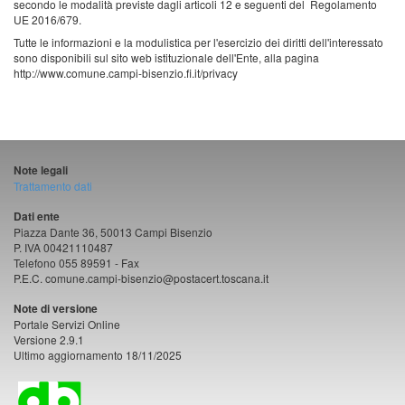
secondo le modalità previste dagli articoli 12 e seguenti del Regolamento
UE 2016/679.
Tutte le informazioni e la modulistica per l'esercizio dei diritti dell'interessato
sono disponibili sul sito web istituzionale dell'Ente, alla pagina
http://www.comune.campi-bisenzio.fi.it/privacy
Note legali
Trattamento dati
Dati ente
Piazza Dante 36, 50013 Campi Bisenzio
P. IVA 00421110487
Telefono 055 89591 - Fax
P.E.C. comune.campi-bisenzio@postacert.toscana.it
Note di versione
Portale Servizi Online
Versione 2.9.1
Ultimo aggiornamento 18/11/2025