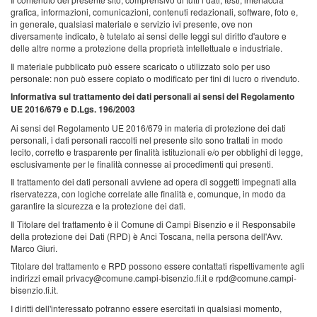
grafica, informazioni, comunicazioni, contenuti redazionali, software, foto e,
in generale, qualsiasi materiale e servizio ivi presente, ove non
diversamente indicato, è tutelato ai sensi delle leggi sul diritto d'autore e
delle altre norme a protezione della proprietà intellettuale e industriale.
Il materiale pubblicato può essere scaricato o utilizzato solo per uso
personale: non può essere copiato o modificato per fini di lucro o rivenduto.
Informativa sul trattamento dei dati personali ai sensi del Regolamento
UE 2016/679 e D.Lgs. 196/2003
Ai sensi del Regolamento UE 2016/679 in materia di protezione dei dati
personali, i dati personali raccolti nel presente sito sono trattati in modo
lecito, corretto e trasparente per finalità istituzionali e/o per obblighi di legge,
esclusivamente per le finalità connesse ai procedimenti qui presenti.
Il trattamento dei dati personali avviene ad opera di soggetti impegnati alla
riservatezza, con logiche correlate alle finalità e, comunque, in modo da
garantire la sicurezza e la protezione dei dati.
Il Titolare del trattamento è il Comune di Campi Bisenzio e il Responsabile
della protezione dei Dati (RPD) è Anci Toscana, nella persona dell'Avv.
Marco Giuri.
Titolare del trattamento e RPD possono essere contattati rispettivamente agli
indirizzi email privacy@comune.campi-bisenzio.fi.it e rpd@comune.campi-
bisenzio.fi.it.
I diritti dell'interessato potranno essere esercitati in qualsiasi momento,