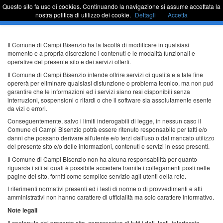
Questo sito fa uso di cookies. Continuando la navigazione si assume accettata la
Sportello Unico
Commu
nostra politica di utilizzo dei cookie.
Dettagli
Accetta
barra
di
naviga
Passa
Il Comune di Campi Bisenzio ha la facoltà di modificare in qualsiasi
al
momento e a propria discrezione i contenuti e le modalità funzionali e
contenuto
operative del presente sito e dei servizi offerti.
Il Comune di Campi Bisenzio intende offrire servizi di qualità e a tale fine
opererà per eliminare qualsiasi disfunzione o problema tecnico, ma non puó
garantire che le informazioni ed i servizi siano resi disponibili senza
interruzioni, sospensioni o ritardi o che il software sia assolutamente esente
da vizi o errori.
Conseguentemente, salvo i limiti inderogabili di legge, in nessun caso il
Comune di Campi Bisenzio potrà essere ritenuto responsabile per fatti e/o
danni che possano derivare all'utente e/o terzi dall'uso o dal mancato utilizzo
del presente sito e/o delle informazioni, contenuti e servizi in esso presenti.
Il Comune di Campi Bisenzio non ha alcuna responsabilità per quanto
riguarda i siti ai quali è possibile accedere tramite i collegamenti posti nelle
pagine del sito, forniti come semplice servizio agli utenti della rete.
I riferimenti normativi presenti ed i testi di norme o di provvedimenti e atti
amministrativi non hanno carattere di ufficialità ma solo carattere informativo.
Note legali
Il contenuto del presente sito, comprensivo di tutti i dati, testi, interfaccia