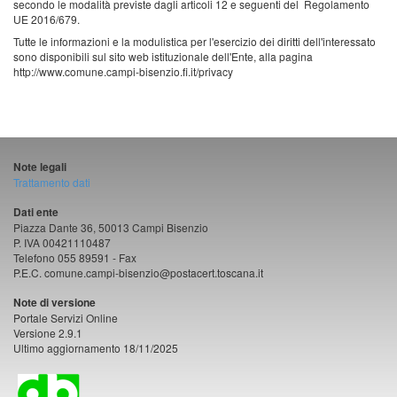
secondo le modalità previste dagli articoli 12 e seguenti del Regolamento
UE 2016/679.
Tutte le informazioni e la modulistica per l'esercizio dei diritti dell'interessato
sono disponibili sul sito web istituzionale dell'Ente, alla pagina
http://www.comune.campi-bisenzio.fi.it/privacy
Note legali
Trattamento dati
Dati ente
Piazza Dante 36, 50013 Campi Bisenzio
P. IVA 00421110487
Telefono 055 89591 - Fax
P.E.C. comune.campi-bisenzio@postacert.toscana.it
Note di versione
Portale Servizi Online
Versione 2.9.1
Ultimo aggiornamento 18/11/2025