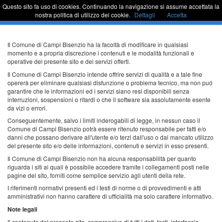
Questo sito fa uso di cookies. Continuando la navigazione si assume accettata la
Sportello Unico
Commu
nostra politica di utilizzo dei cookie.
Dettagli
Accetta
barra
di
naviga
Passa
Il Comune di Campi Bisenzio ha la facoltà di modificare in qualsiasi
al
momento e a propria discrezione i contenuti e le modalità funzionali e
contenuto
operative del presente sito e dei servizi offerti.
Il Comune di Campi Bisenzio intende offrire servizi di qualità e a tale fine
opererà per eliminare qualsiasi disfunzione o problema tecnico, ma non puó
garantire che le informazioni ed i servizi siano resi disponibili senza
interruzioni, sospensioni o ritardi o che il software sia assolutamente esente
da vizi o errori.
Conseguentemente, salvo i limiti inderogabili di legge, in nessun caso il
Comune di Campi Bisenzio potrà essere ritenuto responsabile per fatti e/o
danni che possano derivare all'utente e/o terzi dall'uso o dal mancato utilizzo
del presente sito e/o delle informazioni, contenuti e servizi in esso presenti.
Il Comune di Campi Bisenzio non ha alcuna responsabilità per quanto
riguarda i siti ai quali è possibile accedere tramite i collegamenti posti nelle
pagine del sito, forniti come semplice servizio agli utenti della rete.
I riferimenti normativi presenti ed i testi di norme o di provvedimenti e atti
amministrativi non hanno carattere di ufficialità ma solo carattere informativo.
Note legali
Il contenuto del presente sito, comprensivo di tutti i dati, testi, interfaccia