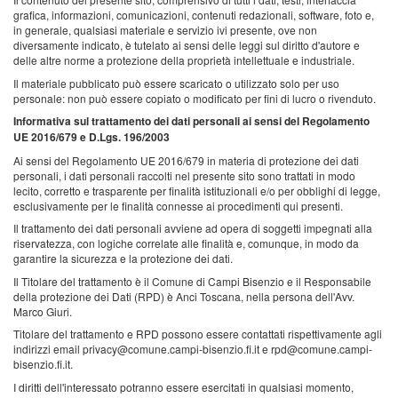
grafica, informazioni, comunicazioni, contenuti redazionali, software, foto e,
in generale, qualsiasi materiale e servizio ivi presente, ove non
diversamente indicato, è tutelato ai sensi delle leggi sul diritto d'autore e
delle altre norme a protezione della proprietà intellettuale e industriale.
Il materiale pubblicato può essere scaricato o utilizzato solo per uso
personale: non può essere copiato o modificato per fini di lucro o rivenduto.
Informativa sul trattamento dei dati personali ai sensi del Regolamento
UE 2016/679 e D.Lgs. 196/2003
Ai sensi del Regolamento UE 2016/679 in materia di protezione dei dati
personali, i dati personali raccolti nel presente sito sono trattati in modo
lecito, corretto e trasparente per finalità istituzionali e/o per obblighi di legge,
esclusivamente per le finalità connesse ai procedimenti qui presenti.
Il trattamento dei dati personali avviene ad opera di soggetti impegnati alla
riservatezza, con logiche correlate alle finalità e, comunque, in modo da
garantire la sicurezza e la protezione dei dati.
Il Titolare del trattamento è il Comune di Campi Bisenzio e il Responsabile
della protezione dei Dati (RPD) è Anci Toscana, nella persona dell'Avv.
Marco Giuri.
Titolare del trattamento e RPD possono essere contattati rispettivamente agli
indirizzi email privacy@comune.campi-bisenzio.fi.it e rpd@comune.campi-
bisenzio.fi.it.
I diritti dell'interessato potranno essere esercitati in qualsiasi momento,