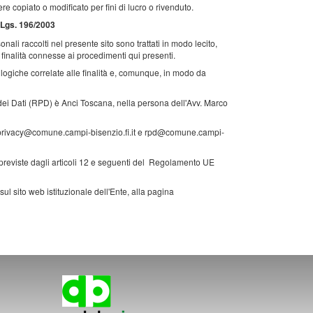
e copiato o modificato per fini di lucro o rivenduto.
.Lgs. 196/2003
ali raccolti nel presente sito sono trattati in modo lecito,
e finalità connesse ai procedimenti qui presenti.
 logiche correlate alle finalità e, comunque, in modo da
 dei Dati (RPD) è Anci Toscana, nella persona dell'Avv. Marco
ail privacy@comune.campi-bisenzio.fi.it e rpd@comune.campi-
à previste dagli articoli 12 e seguenti del Regolamento UE
 sul sito web istituzionale dell'Ente, alla pagina