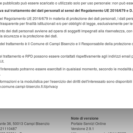
le pubblicato può essere scaricato o utilizzato solo per uso personale: non può esser
va sul trattamento dei dati personali ai sensi del Regolamento UE 2016/679 e D
el Regolamento UE 2016/679 in materia di protezione dei dati personali, i dati person
 trasparente per finalità istituzionali e/o per obblighi di legge, esclusivamente per l
ento dei dati personali avviene ad opera di soggetti impegnati alla riservatezza, con
la sicurezza e la protezione dei dati.
re del trattamento è il Comune di Campi Bisenzio e il Responsabile della protezione
del trattamento e RPD possono essere contattati rispettivamente agli indirizzi em
.it.
dell'interessato potranno essere esercitati in qualsiasi momento, secondo le modalit
.
nformazioni e la modulistica per l'esercizio dei diritti dell'interessato sono disponibili
w.comune.campi-bisenzio.fi.it/privacy
Note di versione
ante 36, 50013 Campi Bisenzio
Portale Servizi Online
0421110487
Versione 2.9.1