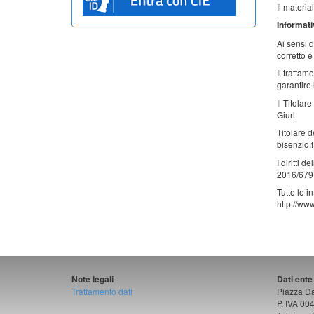
Il materia
Informati
Ai sensi d
corretto e
Il trattam
garantire 
Il Titola
Giuri.
Titolare 
bisenzio.fi
I diritti 
2016/679
Tutte le i
http://ww
Note legali
Dati ente
Trattamento dati
Piazza D
P. IVA 0