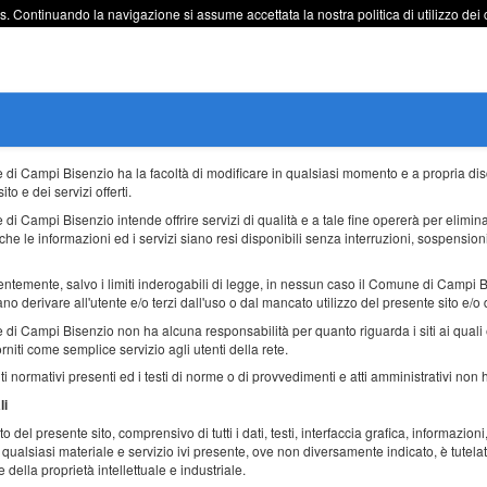
s. Continuando la navigazione si assume accettata la nostra politica di utilizzo dei 
 di Campi Bisenzio ha la facoltà di modificare in qualsiasi momento e a propria disc
to e dei servizi offerti.
 di Campi Bisenzio intende offrire servizi di qualità e a tale fine opererà per elim
che le informazioni ed i servizi siano resi disponibili senza interruzioni, sospension
temente, salvo i limiti inderogabili di legge, in nessun caso il Comune di Campi Bi
o derivare all'utente e/o terzi dall'uso o dal mancato utilizzo del presente sito e/o d
 di Campi Bisenzio non ha alcuna responsabilità per quanto riguarda i siti ai quali 
forniti come semplice servizio agli utenti della rete.
nti normativi presenti ed i testi di norme o di provvedimenti e atti amministrativi non 
li
to del presente sito, comprensivo di tutti i dati, testi, interfaccia grafica, informazio
qualsiasi materiale e servizio ivi presente, ove non diversamente indicato, è tutelato 
 della proprietà intellettuale e industriale.