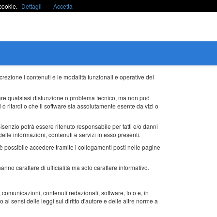
cookie.
Dettagli
Accetta
rezione i contenuti e le modalità funzionali e operative del
inare qualsiasi disfunzione o problema tecnico, ma non puó
i o ritardi o che il software sia assolutamente esente da vizi o
senzio potrà essere ritenuto responsabile per fatti e/o danni
elle informazioni, contenuti e servizi in esso presenti.
è possibile accedere tramite i collegamenti posti nelle pagine
hanno carattere di ufficialità ma solo carattere informativo.
ni, comunicazioni, contenuti redazionali, software, foto e, in
ai sensi delle leggi sul diritto d'autore e delle altre norme a