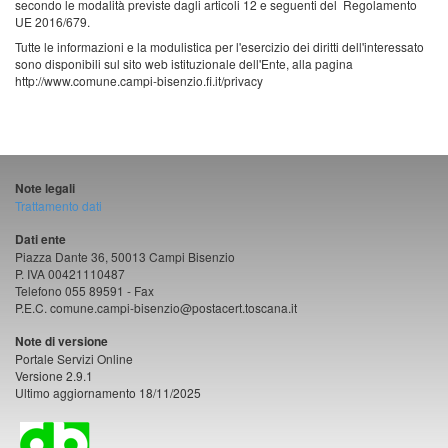
secondo le modalità previste dagli articoli 12 e seguenti del Regolamento
UE 2016/679.
Tutte le informazioni e la modulistica per l'esercizio dei diritti dell'interessato
sono disponibili sul sito web istituzionale dell'Ente, alla pagina
http://www.comune.campi-bisenzio.fi.it/privacy
Note legali
Trattamento dati
Dati ente
Piazza Dante 36, 50013 Campi Bisenzio
P. IVA 00421110487
Telefono 055 89591 - Fax
P.E.C. comune.campi-bisenzio@postacert.toscana.it
Note di versione
Portale Servizi Online
Versione 2.9.1
Ultimo aggiornamento 18/11/2025