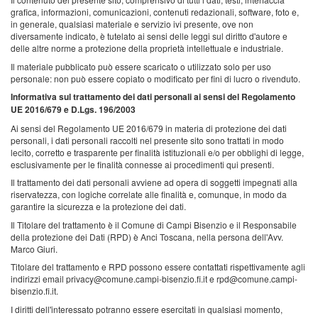
grafica, informazioni, comunicazioni, contenuti redazionali, software, foto e,
in generale, qualsiasi materiale e servizio ivi presente, ove non
diversamente indicato, è tutelato ai sensi delle leggi sul diritto d'autore e
delle altre norme a protezione della proprietà intellettuale e industriale.
Il materiale pubblicato può essere scaricato o utilizzato solo per uso
personale: non può essere copiato o modificato per fini di lucro o rivenduto.
Informativa sul trattamento dei dati personali ai sensi del Regolamento
UE 2016/679 e D.Lgs. 196/2003
Ai sensi del Regolamento UE 2016/679 in materia di protezione dei dati
personali, i dati personali raccolti nel presente sito sono trattati in modo
lecito, corretto e trasparente per finalità istituzionali e/o per obblighi di legge,
esclusivamente per le finalità connesse ai procedimenti qui presenti.
Il trattamento dei dati personali avviene ad opera di soggetti impegnati alla
riservatezza, con logiche correlate alle finalità e, comunque, in modo da
garantire la sicurezza e la protezione dei dati.
Il Titolare del trattamento è il Comune di Campi Bisenzio e il Responsabile
della protezione dei Dati (RPD) è Anci Toscana, nella persona dell'Avv.
Marco Giuri.
Titolare del trattamento e RPD possono essere contattati rispettivamente agli
indirizzi email privacy@comune.campi-bisenzio.fi.it e rpd@comune.campi-
bisenzio.fi.it.
I diritti dell'interessato potranno essere esercitati in qualsiasi momento,