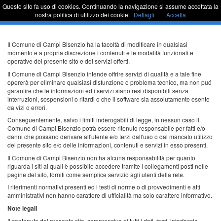
Questo sito fa uso di cookies. Continuando la navigazione si assume accettata la
Sportello Unico
Commu
nostra politica di utilizzo dei cookie.
Dettagli
Accetta
barra
di
naviga
Passa
Il Comune di Campi Bisenzio ha la facoltà di modificare in qualsiasi
al
momento e a propria discrezione i contenuti e le modalità funzionali e
contenuto
operative del presente sito e dei servizi offerti.
Il Comune di Campi Bisenzio intende offrire servizi di qualità e a tale fine
opererà per eliminare qualsiasi disfunzione o problema tecnico, ma non puó
garantire che le informazioni ed i servizi siano resi disponibili senza
interruzioni, sospensioni o ritardi o che il software sia assolutamente esente
da vizi o errori.
Conseguentemente, salvo i limiti inderogabili di legge, in nessun caso il
Comune di Campi Bisenzio potrà essere ritenuto responsabile per fatti e/o
danni che possano derivare all'utente e/o terzi dall'uso o dal mancato utilizzo
del presente sito e/o delle informazioni, contenuti e servizi in esso presenti.
Il Comune di Campi Bisenzio non ha alcuna responsabilità per quanto
riguarda i siti ai quali è possibile accedere tramite i collegamenti posti nelle
pagine del sito, forniti come semplice servizio agli utenti della rete.
I riferimenti normativi presenti ed i testi di norme o di provvedimenti e atti
amministrativi non hanno carattere di ufficialità ma solo carattere informativo.
Note legali
Il contenuto del presente sito, comprensivo di tutti i dati, testi, interfaccia