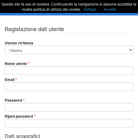
Questo sito fa uso di cookies. Continuando la navigazione si assume accettata la
Sportello Unico
Commu
nostra politica di utilizzo dei cookie.
Dettagli
Accetta
barra
di
naviga
Passa
Registazione dati utente
al
contenuto
Utenza richiesta
Nome utente
*
Email
*
Password
*
Ripeti password
*
Dati anagrafici