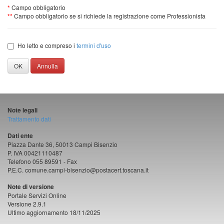
*
Campo obbligatorio
**
Campo obbligatorio se si richiede la registrazione come Professionista
Ho letto e compreso i
termini d'uso
OK
Annulla
Note legali
Trattamento dati
Dati ente
Piazza Dante 36, 50013 Campi Bisenzio
P. IVA 00421110487
Telefono 055 89591 - Fax
P.E.C. comune.campi-bisenzio@postacert.toscana.it
Note di versione
Portale Servizi Online
Versione 2.9.1
Ultimo aggiornamento 18/11/2025