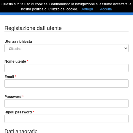
Questo sito fa uso di cookies. Continuando la navigazione si assume accettata la
Sportello Unico
Commu
nostra politica di utilizzo dei cookie.
Dettagli
Accetta
barra
di
naviga
Passa
Registazione dati utente
al
contenuto
Utenza richiesta
Nome utente
*
Email
*
Password
*
Ripeti password
*
Dati anagrafici