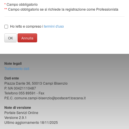
*
Campo obbligatorio
**
Campo obbligatorio se si richiede la registrazione come Professionista
Ho letto e compreso i
termini d'uso
OK
Annulla
Note legali
Trattamento dati
Dati ente
Piazza Dante 36, 50013 Campi Bisenzio
P. IVA 00421110487
Telefono 055 89591 - Fax
P.E.C. comune.campi-bisenzio@postacert.toscana.it
Note di versione
Portale Servizi Online
Versione 2.9.1
Ultimo aggiornamento 18/11/2025