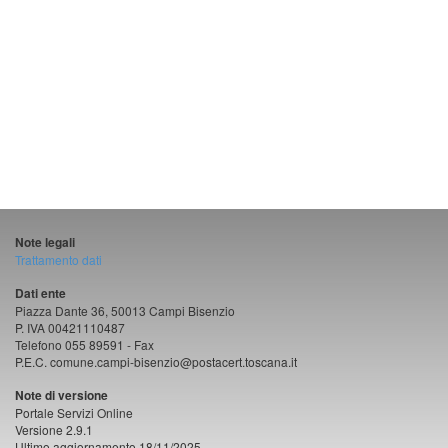
Note legali
Trattamento dati
Dati ente
Piazza Dante 36, 50013 Campi Bisenzio
P. IVA 00421110487
Telefono 055 89591 - Fax
P.E.C. comune.campi-bisenzio@postacert.toscana.it
Note di versione
Portale Servizi Online
Versione 2.9.1
Ultimo aggiornamento 18/11/2025