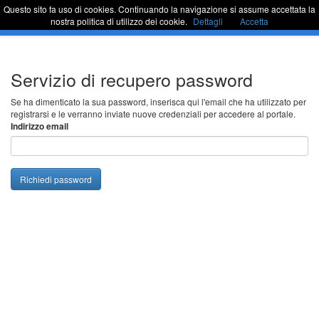
Questo sito fa uso di cookies. Continuando la navigazione si assume accettata la
Sportello Unico
Commu
nostra politica di utilizzo dei cookie.
Dettagli
Accetta
barra
di
naviga
Passa
Servizio di recupero password
al
contenuto
Se ha dimenticato la sua password, inserisca qui l'email che ha utilizzato per
registrarsi e le verranno inviate nuove credenziali per accedere al portale.
Indirizzo email
Richiedi password