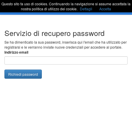
Questo sito fa uso di cookies. Continuando la navigazione si assume accettata la
Sportello Unico
Commu
nostra politica di utilizzo dei cookie.
Dettagli
Accetta
barra
di
naviga
Passa
Servizio di recupero password
al
contenuto
Se ha dimenticato la sua password, inserisca qui l'email che ha utilizzato per
registrarsi e le verranno inviate nuove credenziali per accedere al portale.
Indirizzo email
Richiedi password