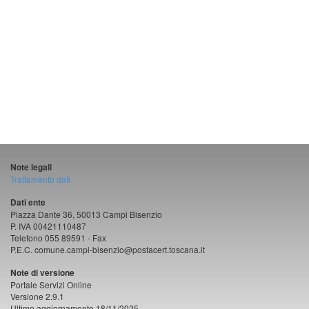
Note legali
Trattamento dati
Dati ente
Piazza Dante 36, 50013 Campi Bisenzio
P. IVA 00421110487
Telefono 055 89591 - Fax
P.E.C. comune.campi-bisenzio@postacert.toscana.it
Note di versione
Portale Servizi Online
Versione 2.9.1
Ultimo aggiornamento 18/11/2025