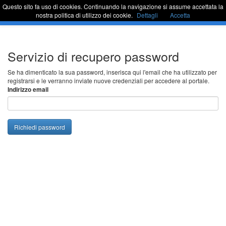
Questo sito fa uso di cookies. Continuando la navigazione si assume accettata la
Sportello Unico
Commu
nostra politica di utilizzo dei cookie.
Dettagli
Accetta
barra
di
naviga
Passa
Servizio di recupero password
al
contenuto
Se ha dimenticato la sua password, inserisca qui l'email che ha utilizzato per
registrarsi e le verranno inviate nuove credenziali per accedere al portale.
Indirizzo email
Richiedi password