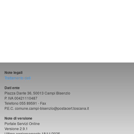
Note legali
Trattamento dati
Dati ente
Piazza Dante 36, 50013 Campi Bisenzio
P. IVA 00421110487
Telefono 055 89591 - Fax
P.E.C. comune.campi-bisenzio@postacert.toscana.it
Note di versione
Portale Servizi Online
Versione 2.9.1
Ultimo aggiornamento 18/11/2025