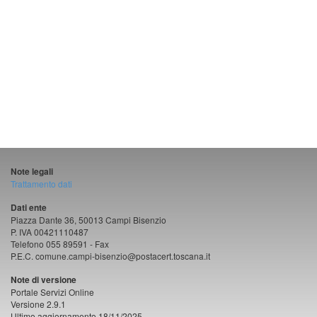
Note legali
Trattamento dati
Dati ente
Piazza Dante 36, 50013 Campi Bisenzio
P. IVA 00421110487
Telefono 055 89591 - Fax
P.E.C. comune.campi-bisenzio@postacert.toscana.it
Note di versione
Portale Servizi Online
Versione 2.9.1
Ultimo aggiornamento 18/11/2025