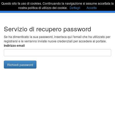
Questo sito fa uso di cookies. Continuando la navigazione si assume accettata la
Sportello Unico
Commu
nostra politica di utilizzo dei cookie.
Dettagli
Accetta
barra
di
naviga
Passa
Servizio di recupero password
al
contenuto
Se ha dimenticato la sua password, inserisca qui l'email che ha utilizzato per
registrarsi e le verranno inviate nuove credenziali per accedere al portale.
Indirizzo email
Richiedi password