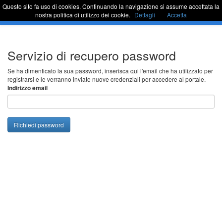
Questo sito fa uso di cookies. Continuando la navigazione si assume accettata la
Sportello Unico
Commu
nostra politica di utilizzo dei cookie.
Dettagli
Accetta
barra
di
naviga
Passa
Servizio di recupero password
al
contenuto
Se ha dimenticato la sua password, inserisca qui l'email che ha utilizzato per
registrarsi e le verranno inviate nuove credenziali per accedere al portale.
Indirizzo email
Richiedi password