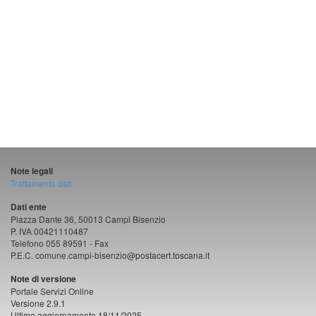
Note legali
Trattamento dati
Dati ente
Piazza Dante 36, 50013 Campi Bisenzio
P. IVA 00421110487
Telefono 055 89591 - Fax
P.E.C. comune.campi-bisenzio@postacert.toscana.it
Note di versione
Portale Servizi Online
Versione 2.9.1
Ultimo aggiornamento 18/11/2025